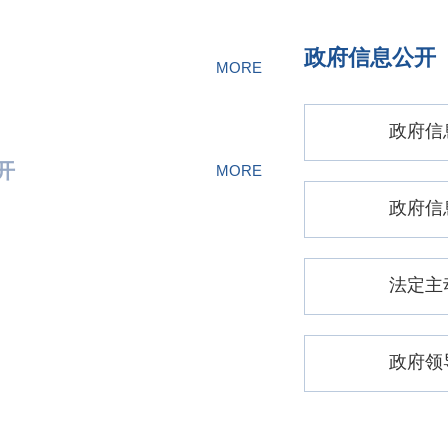
政府信息公开
MORE
政府信
开
MORE
政府信
法定主
政府领