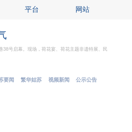
平台
网站
气
巷38号启幕。现场，荷花宴、荷花主题非遗特展、民
苏要闻
繁华姑苏
视频新闻
公示公告