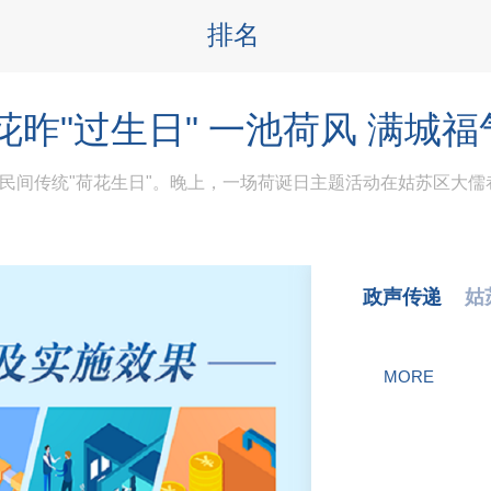
排名
花昨"过生日" 一池荷风 满城福
州民间传统"荷花生日"。晚上，一场荷诞日主题活动在姑苏区大儒
政声传递
姑
MORE