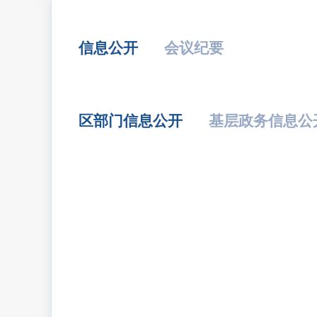
信息公开
会议纪要
区部门信息公开
基层政务信息公