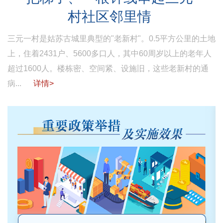
村社区邻里情
三元一村是姑苏古城里典型的"老新村"。0.5平方公里的土地
上，住着2431户、5600多口人，其中60周岁以上的老年人
超过1600人。楼栋密、空间紧、设施旧，这些老新村的通
病...
详情>