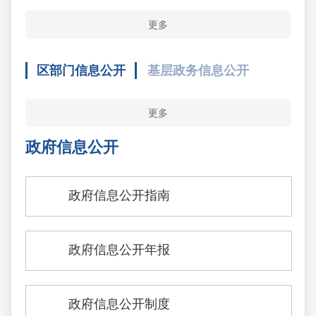
更多
区部门信息公开
基层政务信息公开
更多
政府信息公开
政府信息公开指南
政府信息公开年报
政府信息公开制度