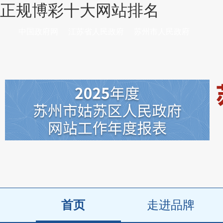
正规博彩十大网站排名
中国政府网
江苏省人民政府
苏州市人民政府
首页
走进品牌