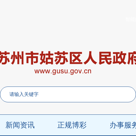
智能
新闻资讯
正规博彩
办事服