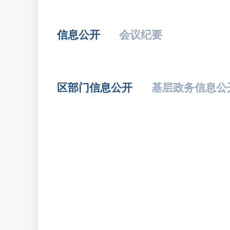
信息公开
会议纪要
区部门信息公开
基层政务信息公