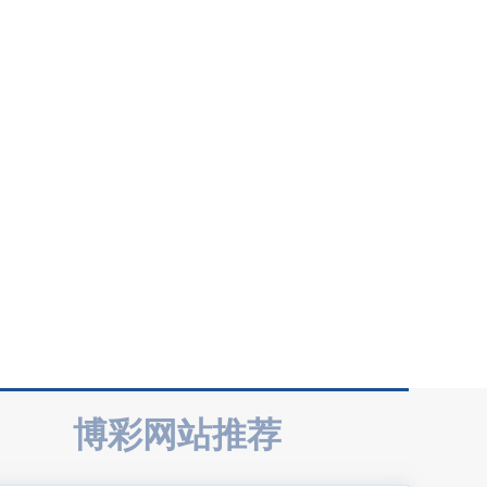
2026/07/31
中国共产党苏州市姑苏区第四次代表大会开幕
博彩网站推荐