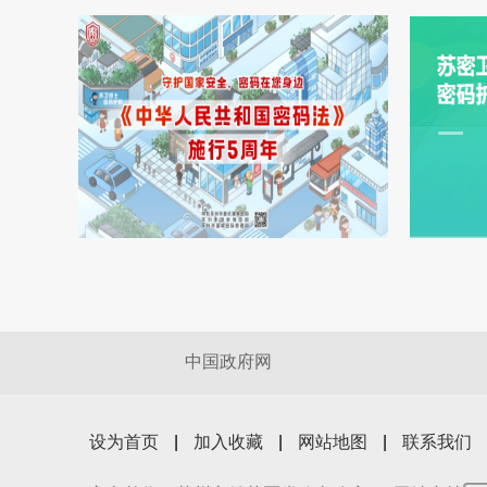
中国政府网
设为首页
|
加入收藏
|
网站地图
|
联系我们