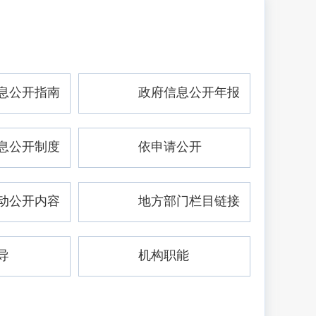
息公开指南
政府信息公开年报
息公开制度
依申请公开
动公开内容
地方部门栏目链接
导
机构职能