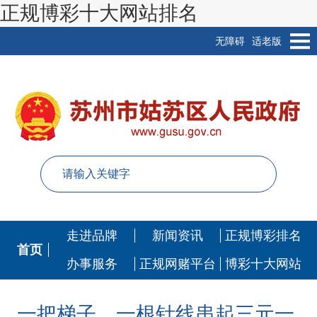
正规博彩十大网站排名
无障碍
适老版
走进品牌
新闻资讯
正规博彩排名
首页
办事服务
正规网赌平台
博彩十大网站
一把梯子、一根针线串起三元一