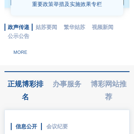
重要政策举措及实施效果专栏
政声传递
姑苏要闻
繁华姑苏
视频新闻
公示公告
MORE
正规博彩排
办事服务
博彩网站推
名
荐
信息公开
会议纪要