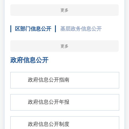
更多
区部门信息公开
基层政务信息公开
更多
政府信息公开
政府信息公开指南
政府信息公开年报
政府信息公开制度