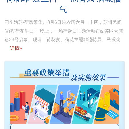
气
四季姑苏·荷风繁华。8月6日是农历六月二十四，苏州民间
传统"荷花生日"。晚上，一场荷诞日主题活动在姑苏区大儒
巷38号启幕。现场，荷花宴、荷花主题非遗特展、民乐演...
详情>