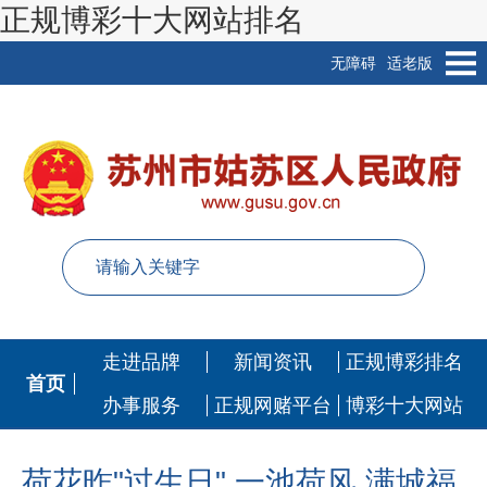
正规博彩十大网站排名
无障碍
适老版
走进品牌
新闻资讯
正规博彩排名
首页
办事服务
正规网赌平台
博彩十大网站
荷花昨"过生日" 一池荷风 满城福