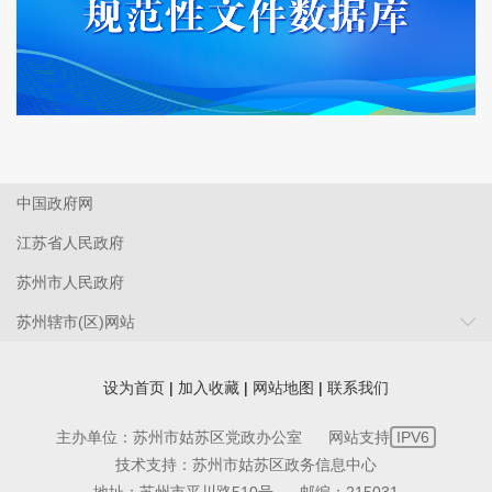
中国政府网
江苏省人民政府
苏州市人民政府
苏州辖市(区)网站
设为首页
|
加入收藏
|
网站地图
|
联系我们
主办单位：苏州市姑苏区党政办公室
网站支持
IPV6
技术支持：苏州市姑苏区政务信息中心