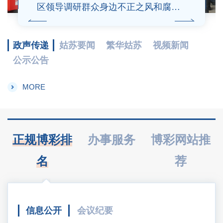
区领导调研群众身边不正之风和腐败问题集中整治工作
@
政声传递
姑苏要闻
繁华姑苏
视频新闻
公示公告
MORE
正规博彩排
办事服务
博彩网站推
名
荐
信息公开
会议纪要