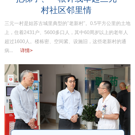
村社区邻里情
三元一村是姑苏古城里典型的"老新村"。0.5平方公里的土地
上，住着2431户、5600多口人，其中60周岁以上的老年人
超过1600人。楼栋密、空间紧、设施旧，这些老新村的通
病...
详情>