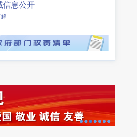
域信息公开
了解