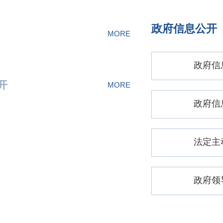
政府信息公开
MORE
政府信
开
MORE
政府信
法定主
政府领