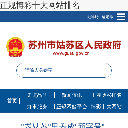
正规博彩十大网站排名
无障碍
适老版
走进品牌
新闻资讯
正规博彩排名
首页
办事服务
正规网赌平台
博彩十大网站
"老姑苏"里养成"新字号"