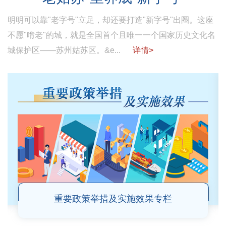
明明可以靠"老字号"立足，却还要打造"新字号"出圈。这座
不愿"啃老"的城，就是全国首个且唯一一个国家历史文化名
城保护区——苏州姑苏区。&e...
详情>
及实施效果专栏