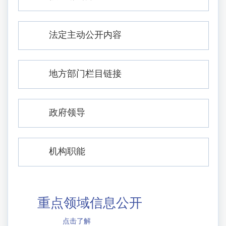
法定主动公开内容
地方部门栏目链接
政府领导
机构职能
重点领域信息公开
点击了解