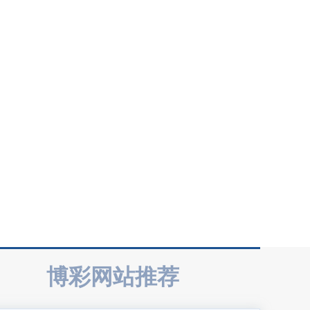
2024/11/15
@国务院 我来说
博彩网站推荐