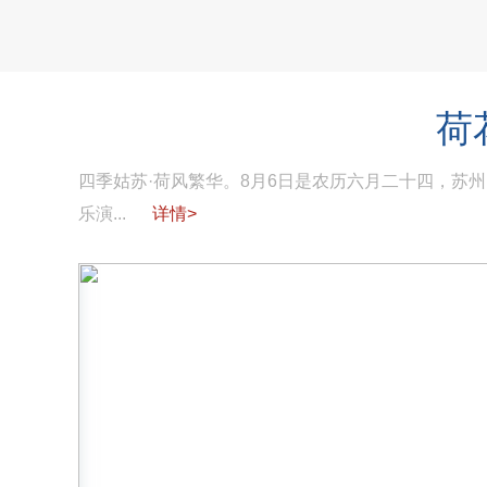
荷
四季姑苏·荷风繁华。8月6日是农历六月二十四，苏
乐演...
详情>