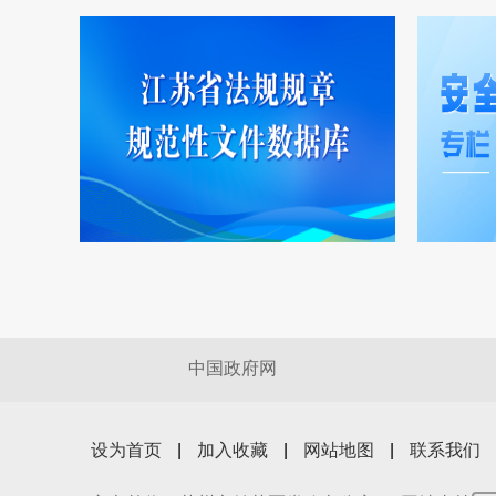
中国政府网
设为首页
|
加入收藏
|
网站地图
|
联系我们