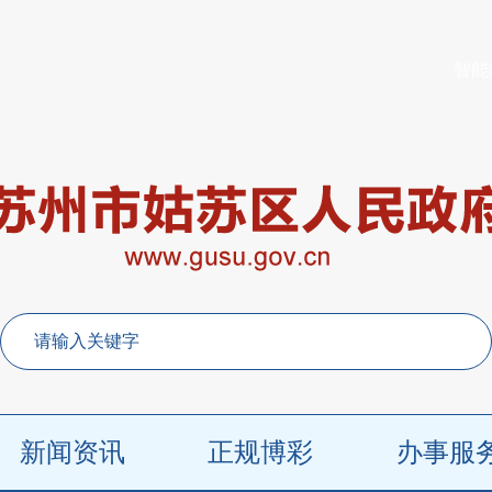
智能
新闻资讯
正规博彩
办事服