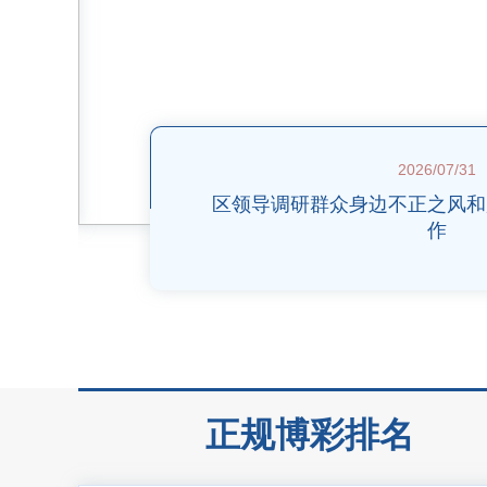
2026/07/31
区领导调研群众身边不正之风和
作
正规博彩排名