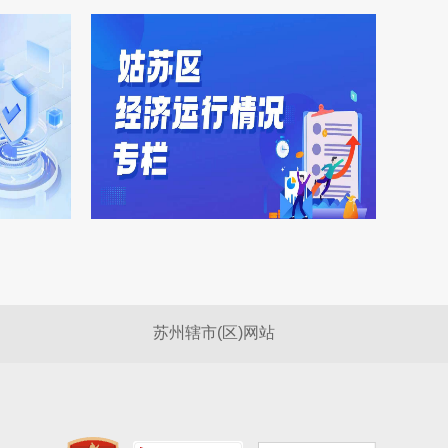
苏州辖市(区)网站