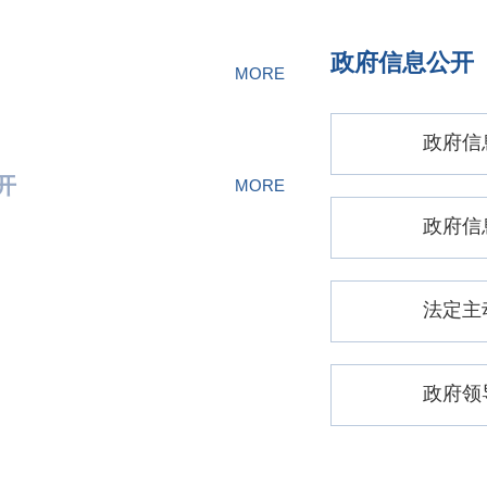
政府信息公开
MORE
政府信
开
MORE
政府信
法定主
政府领