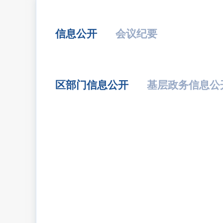
信息公开
会议纪要
区部门信息公开
基层政务信息公