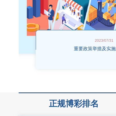
2023/07/31
重要政策举措及实施
正规博彩排名