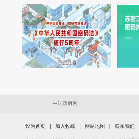
中国政府网
设为首页
|
加入收藏
|
网站地图
|
联系我们