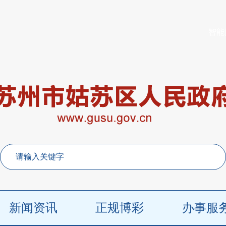
智能
新闻资讯
正规博彩
办事服