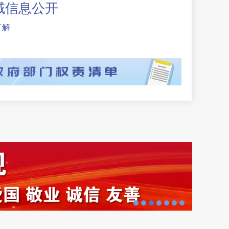
域信息公开
了解