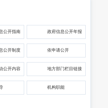
息公开指南
政府信息公开年报
息公开制度
依申请公开
动公开内容
地方部门栏目链接
导
机构职能