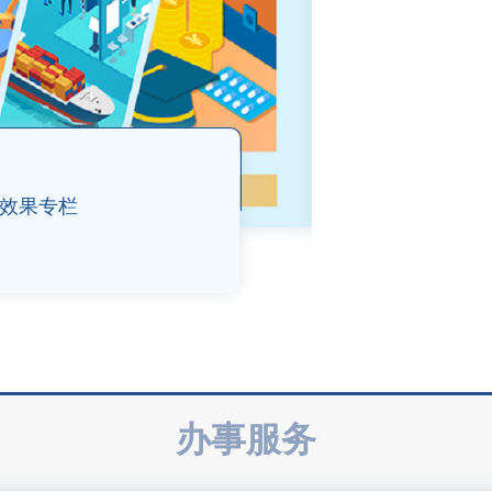
效果专栏
办事服务