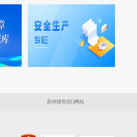
苏州辖市(区)网站