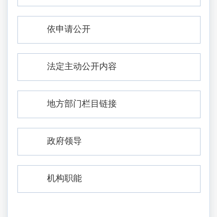
依申请公开
法定主动公开内容
地方部门栏目链接
政府领导
机构职能