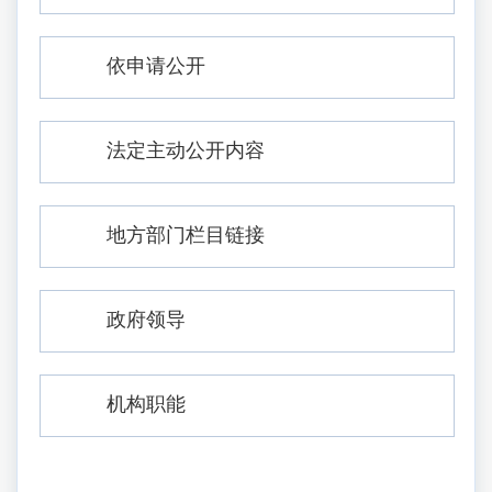
依申请公开
法定主动公开内容
地方部门栏目链接
政府领导
机构职能