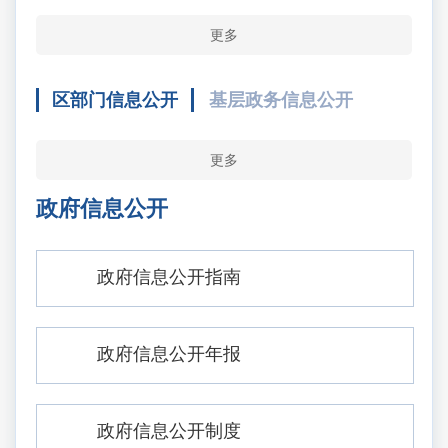
更多
区部门信息公开
基层政务信息公开
更多
政府信息公开
政府信息公开指南
政府信息公开年报
政府信息公开制度