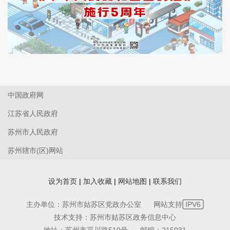
中国政府网
江苏省人民政府
苏州市人民政府
苏州辖市(区)网站
设为首页
|
加入收藏
|
网站地图
|
联系我们
主办单位：苏州市姑苏区党政办公室
网站支持
IPV6
技术支持：苏州市姑苏区政务信息中心
地址：苏州市平川路510号
邮编：215031