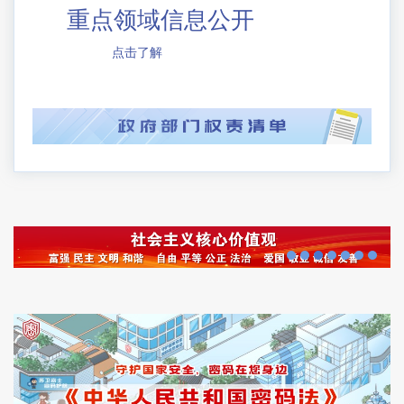
重点领域信息公开
点击了解