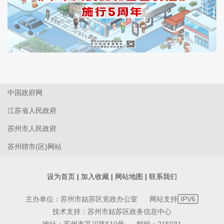
中国政府网
江苏省人民政府
苏州市人民政府
苏州辖市(区)网站
设为首页
|
加入收藏
|
网站地图
|
联系我们
主办单位：苏州市姑苏区党政办公室
网站支持
IPV6
技术支持：苏州市姑苏区政务信息中心
地址：苏州市平川路510号
邮编：215031