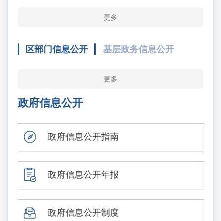
更多
区部门信息公开
基层政务信息公开
更多
政府信息公开
政府信息公开指南
政府信息公开年报
政府信息公开制度