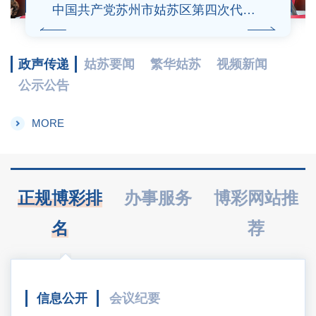
中国共产党苏州市姑苏区第四次代表大会开幕
政声传递
姑苏要闻
繁华姑苏
视频新闻
公示公告
MORE
正规博彩排
办事服务
博彩网站推
名
荐
信息公开
会议纪要