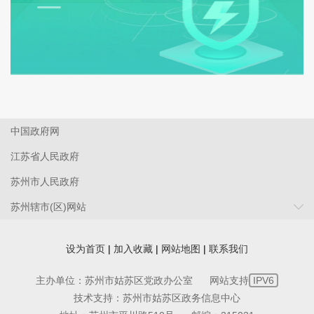
中国政府网
江苏省人民政府
苏州市人民政府
苏州辖市(区)网站
设为首页
|
加入收藏
|
网站地图
|
联系我们
主办单位：苏州市姑苏区党政办公室
网站支持
IPV6
技术支持：苏州市姑苏区政务信息中心