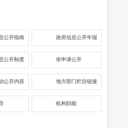
息公开指南
政府信息公开年报
息公开制度
依申请公开
动公开内容
地方部门栏目链接
导
机构职能