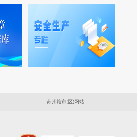
苏州辖市(区)网站