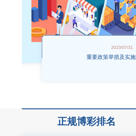
2023/07/31
重要政策举措及实施
正规博彩排名