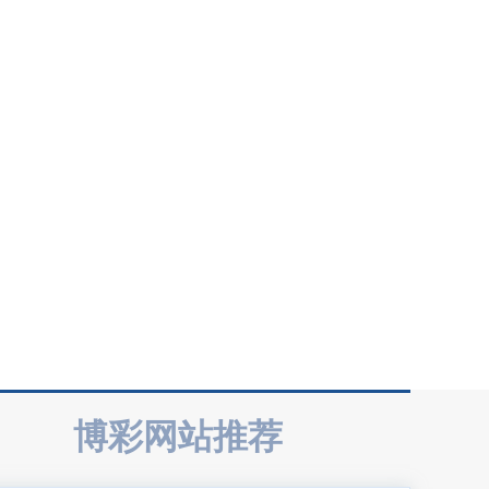
2026/07/31
中国共产党苏州市姑苏区第四次代表大会开幕
博彩网站推荐