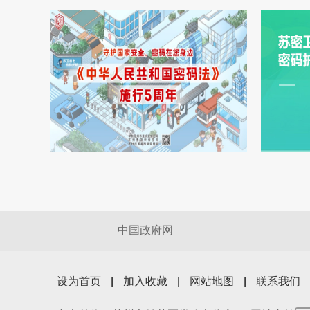
中国政府网
设为首页
|
加入收藏
|
网站地图
|
联系我们