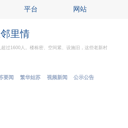
平台
网站
区邻里情
年人超过1600人。楼栋密、空间紧、设施旧，这些老新村
苏要闻
繁华姑苏
视频新闻
公示公告