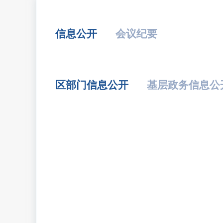
信息公开
会议纪要
区部门信息公开
基层政务信息公