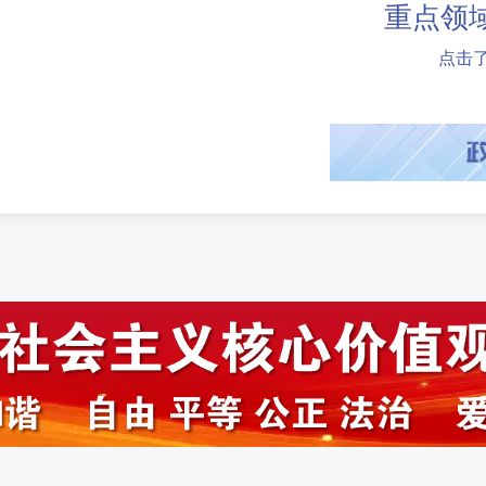
重点领
点击