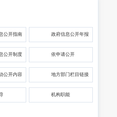
息公开指南
政府信息公开年报
息公开制度
依申请公开
动公开内容
地方部门栏目链接
导
机构职能