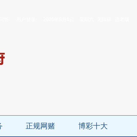
问答
用户登录
2026年8月8日 星期六
无障碍
适老版
务
正规网赌
博彩十大