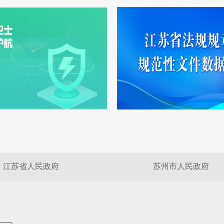
江苏省人民政府
苏州市人民政府