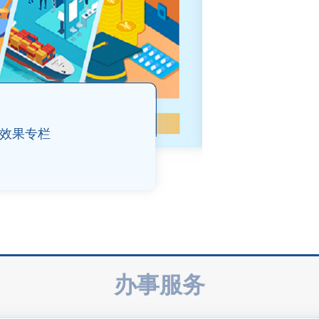
效果专栏
办事服务