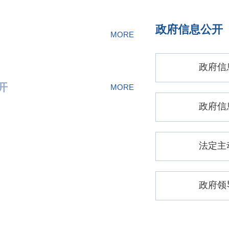
政府信息公开
MORE
政府信
开
MORE
政府信
法定主
政府领