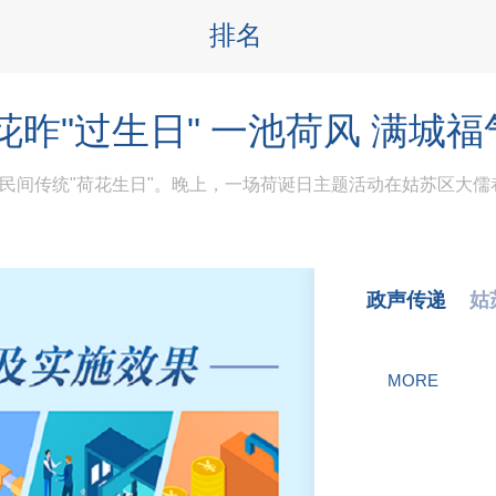
排名
花昨"过生日" 一池荷风 满城福
州民间传统"荷花生日"。晚上，一场荷诞日主题活动在姑苏区大儒
政声传递
姑
MORE