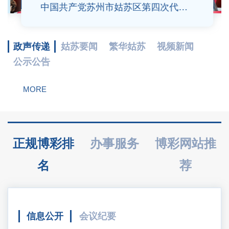
中国共产党苏州市姑苏区第四次代表大会开幕
政声传递
姑苏要闻
繁华姑苏
视频新闻
公示公告
MORE
正规博彩排
办事服务
博彩网站推
名
荐
信息公开
会议纪要