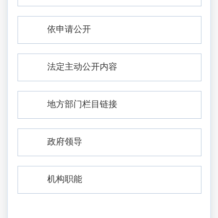
依申请公开
法定主动公开内容
地方部门栏目链接
政府领导
机构职能