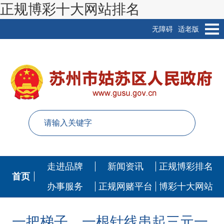
正规博彩十大网站排名
无障碍
适老版
走进品牌
新闻资讯
正规博彩排名
首页
办事服务
正规网赌平台
博彩十大网站
一把梯子、一根针线串起三元一