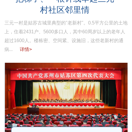
村社区邻里情
三元一村是姑苏古城里典型的"老新村"。0.5平方公里的土地
上，住着2431户、5600多口人，其中60周岁以上的老年人
超过1600人。楼栋密、空间紧、设施旧，这些老新村的通
病...
详情>