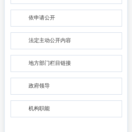
依申请公开
法定主动公开内容
地方部门栏目链接
政府领导
机构职能