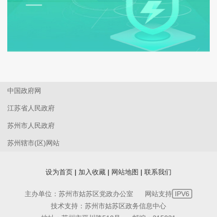
中国政府网
江苏省人民政府
苏州市人民政府
苏州辖市(区)网站
设为首页
|
加入收藏
|
网站地图
|
联系我们
主办单位：苏州市姑苏区党政办公室
网站支持
IPV6
技术支持：苏州市姑苏区政务信息中心