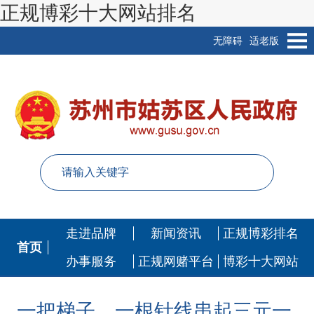
正规博彩十大网站排名
无障碍
适老版
走进品牌
新闻资讯
正规博彩排名
首页
办事服务
正规网赌平台
博彩十大网站
一把梯子、一根针线串起三元一