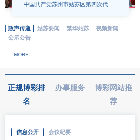
中国共产党苏州市姑苏区第四次代表大会开幕
政声传递
姑苏要闻
繁华姑苏
视频新闻
公示公告
MORE
正规博彩排
办事服务
博彩网站推
名
荐
信息公开
会议纪要