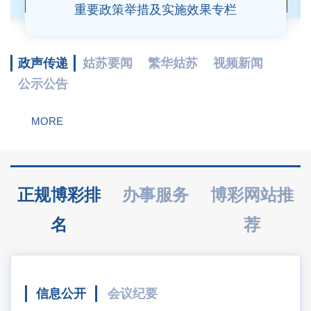
重要政策举措及实施效果专栏
政声传递
姑苏要闻
繁华姑苏
视频新闻
公示公告
MORE
正规博彩排
办事服务
博彩网站推
名
荐
信息公开
会议纪要