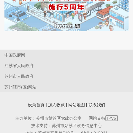
中国政府网
江苏省人民政府
苏州市人民政府
苏州辖市(区)网站
设为首页
|
加入收藏
|
网站地图
|
联系我们
主办单位：苏州市姑苏区党政办公室
网站支持
IPV6
技术支持：苏州市姑苏区政务信息中心
地址：苏州市平川路510号
邮编：215031