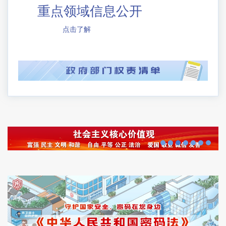
重点领域信息公开
点击了解