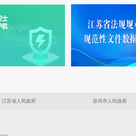
江苏省人民政府
苏州市人民政府