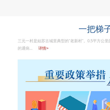
一把梯
三元一村是姑苏古城里典型的"老新村"。0.5平方公里
的通病...
详情>