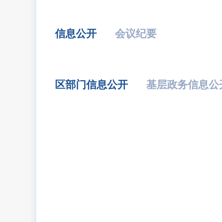
信息公开
会议纪要
区部门信息公开
基层政务信息公