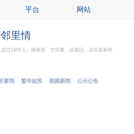
平台
网站
区邻里情
年人超过1600人。楼栋密、空间紧、设施旧，这些老新村
苏要闻
繁华姑苏
视频新闻
公示公告