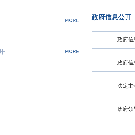
政府信息公开
MORE
政府信
开
MORE
政府信
法定主
政府领