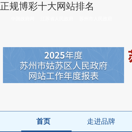
正规博彩十大网站排名
中国政府网
江苏省人民政府
苏州市人民政府
首页
走进品牌