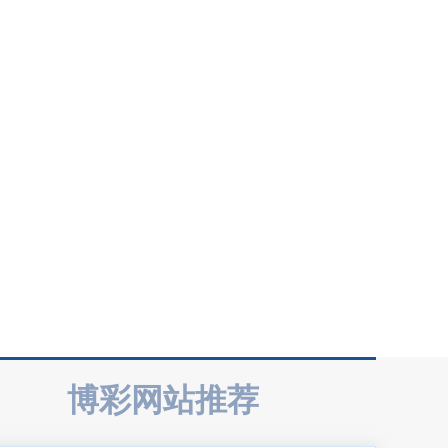
2026/07/31
区领导调研群众身边不正之风和腐败问题集中整治工
作
博彩网站推荐