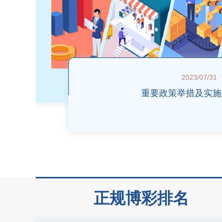
202
中国共产党苏州市姑
正规博彩排名