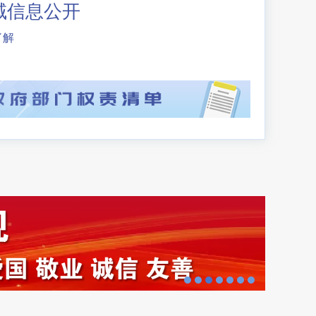
域信息公开
了解