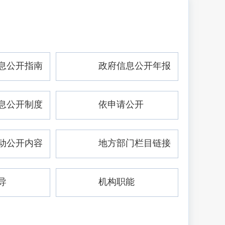
息公开指南
政府信息公开年报
息公开制度
依申请公开
动公开内容
地方部门栏目链接
导
机构职能