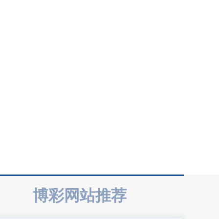
2026/07/31
中国共产党苏州市姑苏区第四次代表大会开幕
博彩网站推荐