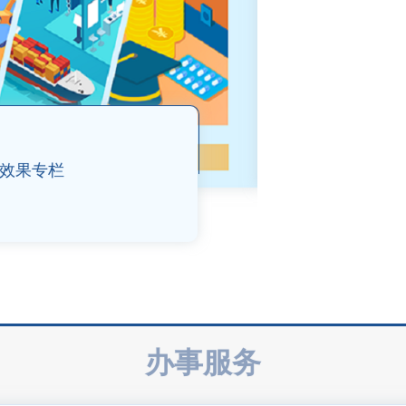
效果专栏
办事服务