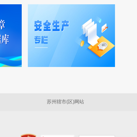
苏州辖市(区)网站