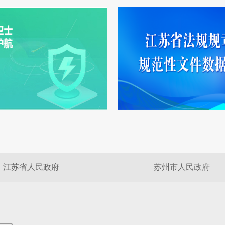
江苏省人民政府
苏州市人民政府