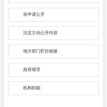
依申请公开
法定主动公开内容
地方部门栏目链接
政府领导
机构职能