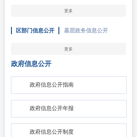
更多
区部门信息公开
基层政务信息公开
更多
政府信息公开
政府信息公开指南
政府信息公开年报
政府信息公开制度