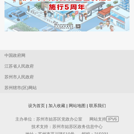
中国政府网
江苏省人民政府
苏州市人民政府
苏州辖市(区)网站
设为首页
|
加入收藏
|
网站地图
|
联系我们
主办单位：苏州市姑苏区党政办公室
网站支持
IPV6
技术支持：苏州市姑苏区政务信息中心
地址：苏州市平川路510号
邮编：215031