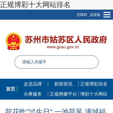
正规博彩十大网站排名
无障碍
适老版
走进品牌
新闻资讯
正规博彩排名
首页
办事服务
正规网赌平台
博彩十大网站
荷花昨"过生日" 一池荷风 满城福