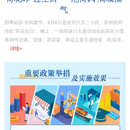
气
四季姑苏·荷风繁华。8月6日是农历六月二十四，苏州民间
传统"荷花生日"。晚上，一场荷诞日主题活动在姑苏区大儒
巷38号启幕。现场，荷花宴、荷花主题非遗特展、民乐演...
详情>