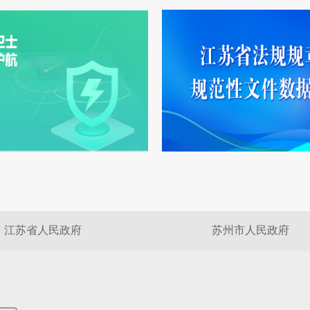
江苏省人民政府
苏州市人民政府