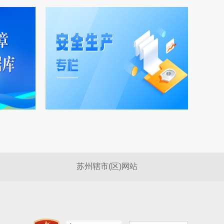
苏州辖市(区)网站