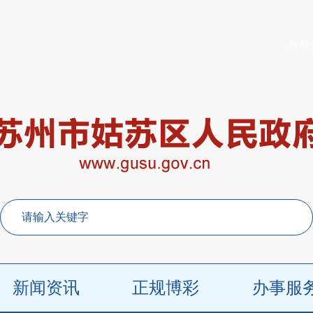
智能
新闻资讯
正规博彩
办事服