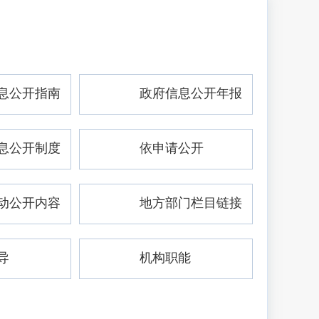
息公开指南
政府信息公开年报
息公开制度
依申请公开
动公开内容
地方部门栏目链接
导
机构职能