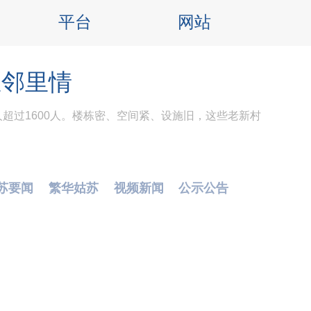
平台
网站
区邻里情
年人超过1600人。楼栋密、空间紧、设施旧，这些老新村
苏要闻
繁华姑苏
视频新闻
公示公告