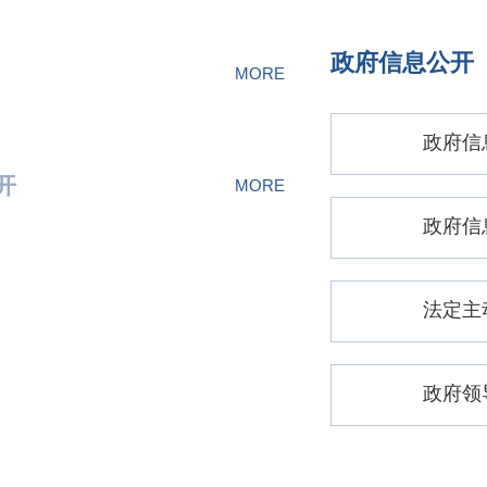
政府信息公开
MORE
政府信
开
MORE
政府信
法定主
政府领