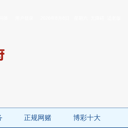
问答
用户登录
2026年8月8日 星期六
无障碍
适老版
务
正规网赌
博彩十大