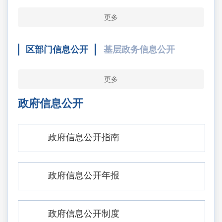
更多
区部门信息公开
基层政务信息公开
更多
政府信息公开
政府信息公开指南
政府信息公开年报
政府信息公开制度