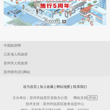
中国政府网
江苏省人民政府
苏州市人民政府
苏州辖市(区)网站
设为首页
|
加入收藏
|
网站地图
|
联系我们
主办单位：苏州市姑苏区党政办公室
网站支持
IPV6
技术支持：苏州市姑苏区政务信息中心
地址：苏州市平川路510号
邮编：215031