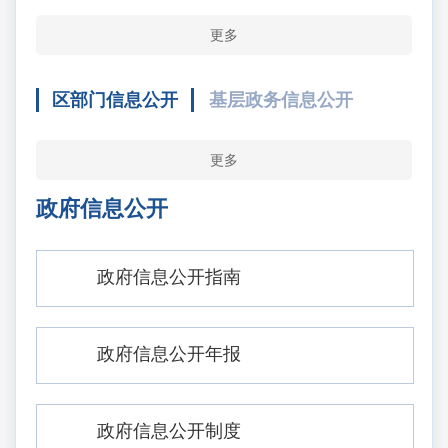
更多
区部门信息公开
基层政务信息公开
更多
政府信息公开
政府信息公开指南
政府信息公开年报
政府信息公开制度