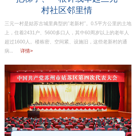
村社区邻里情
三元一村是姑苏古城里典型的"老新村"。0.5平方公里的土地
上，住着2431户、5600多口人，其中60周岁以上的老年人
超过1600人。楼栋密、空间紧、设施旧，这些老新村的通
病...
详情>