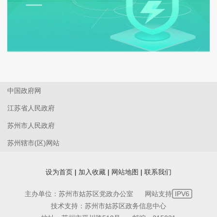
中国政府网
江苏省人民政府
苏州市人民政府
苏州辖市(区)网站
设为首页
|
加入收藏
|
网站地图
|
联系我们
主办单位：苏州市姑苏区党政办公室
网站支持
IPV6
技术支持：苏州市姑苏区政务信息中心