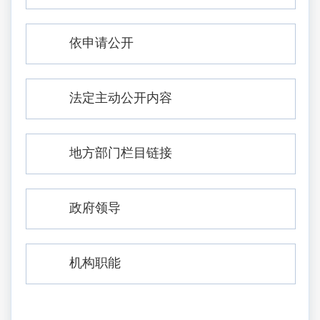
依申请公开
法定主动公开内容
地方部门栏目链接
政府领导
机构职能