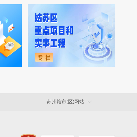
苏州辖市(区)网站