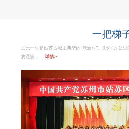
一把梯
三元一村是姑苏古城里典型的"老新村"。0.5平方公里
的通病...
详情>