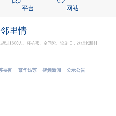
平台
网站
区邻里情
年人超过1600人。楼栋密、空间紧、设施旧，这些老新村
苏要闻
繁华姑苏
视频新闻
公示公告