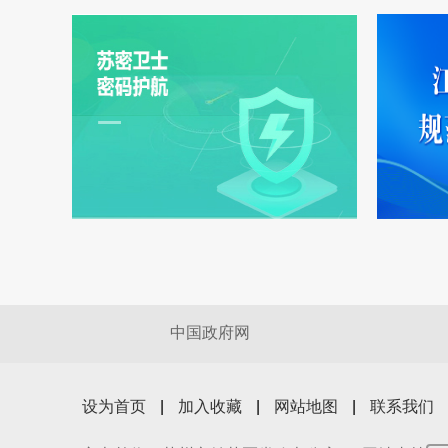
中国政府网
设为首页
|
加入收藏
|
网站地图
|
联系我们