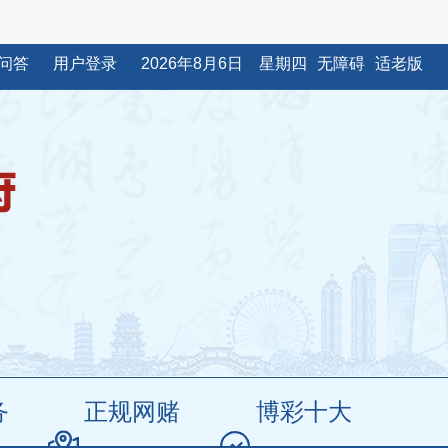
问答
用户登录
2026年8月6日 星期四
无障碍
适老版
务
正规网赌
博彩十大