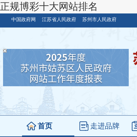
正规博彩十大网站排名
中国政府网
江苏省人民政府
苏州市人民政府
首页
走进品牌