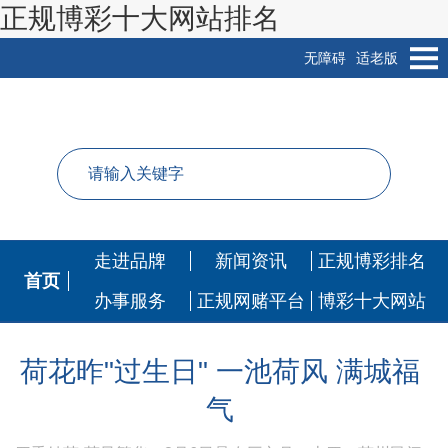
正规博彩十大网站排名
无障碍
适老版
走进品牌
新闻资讯
正规博彩排名
首页
办事服务
正规网赌平台
博彩十大网站
荷花昨"过生日" 一池荷风 满城福
气