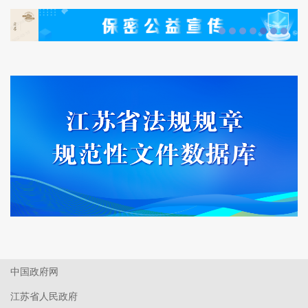
中国政府网
江苏省人民政府