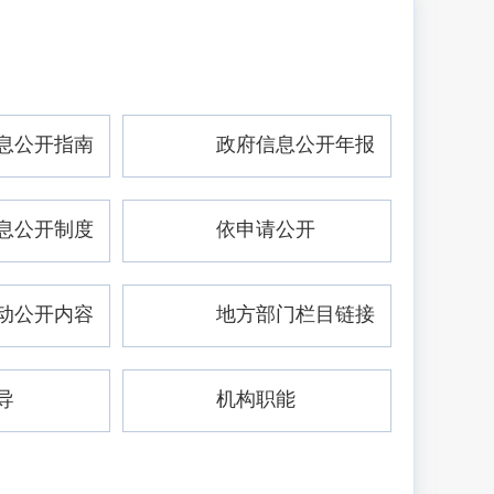
息公开指南
政府信息公开年报
息公开制度
依申请公开
动公开内容
地方部门栏目链接
导
机构职能