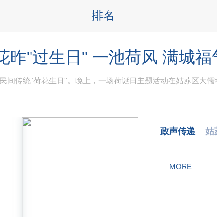
排名
花昨"过生日" 一池荷风 满城福
州民间传统"荷花生日"。晚上，一场荷诞日主题活动在姑苏区大儒
政声传递
姑
MORE