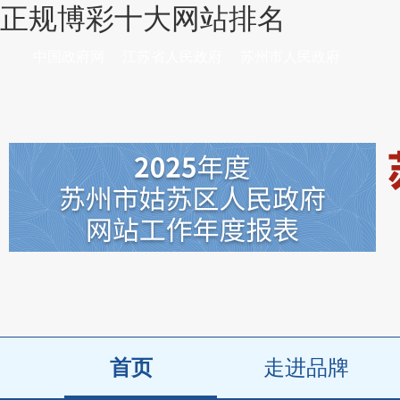
正规博彩十大网站排名
中国政府网
江苏省人民政府
苏州市人民政府
首页
走进品牌