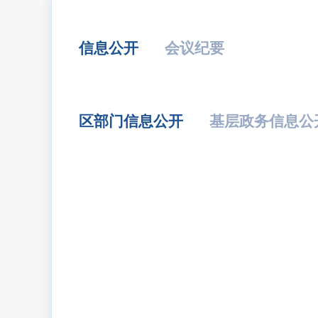
信息公开
会议纪要
区部门信息公开
基层政务信息公