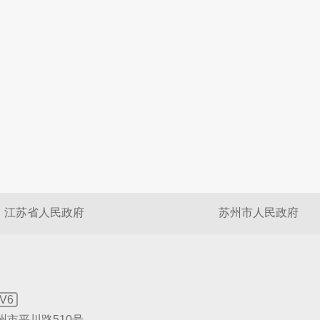
江苏省人民政府
苏州市人民政府
PV6
州市平川路510号