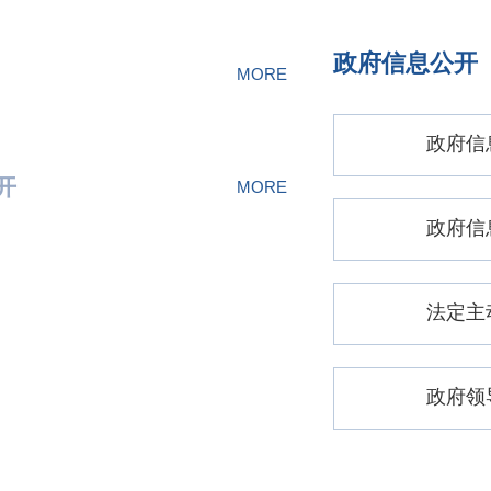
政府信息公开
MORE
政府信
开
MORE
政府信
法定主
政府领