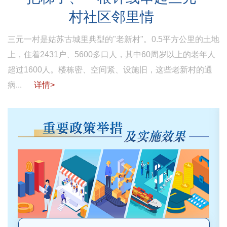
村社区邻里情
三元一村是姑苏古城里典型的"老新村"。0.5平方公里的土地
上，住着2431户、5600多口人，其中60周岁以上的老年人
超过1600人。楼栋密、空间紧、设施旧，这些老新村的通
病...
详情>