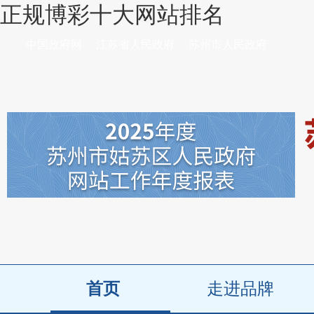
正规博彩十大网站排名
中国政府网
江苏省人民政府
苏州市人民政府
首页
走进品牌