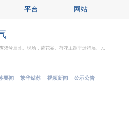
平台
网站
气
巷38号启幕。现场，荷花宴、荷花主题非遗特展、民
苏要闻
繁华姑苏
视频新闻
公示公告