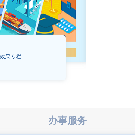
效果专栏
办事服务