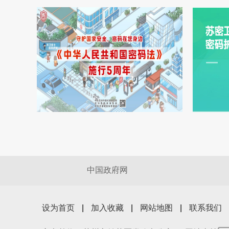
中国政府网
设为首页
|
加入收藏
|
网站地图
|
联系我们