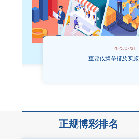
2023/07/31
重要政策举措及实施
正规博彩排名