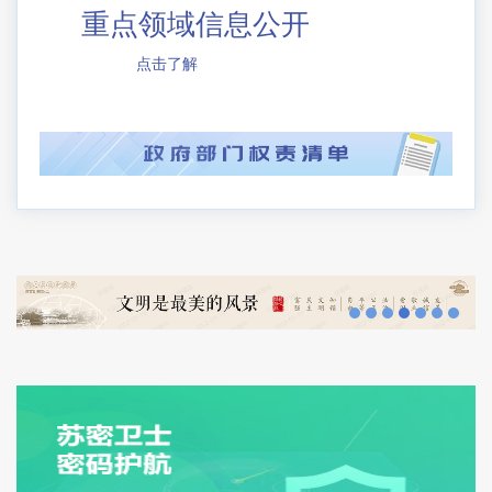
重点领域信息公开
点击了解