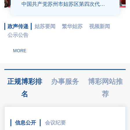
中国共产党苏州市姑苏区第四次代表大会开幕
政声传递
姑苏要闻
繁华姑苏
视频新闻
公示公告
MORE
正规博彩排
办事服务
博彩网站推
名
荐
信息公开
会议纪要