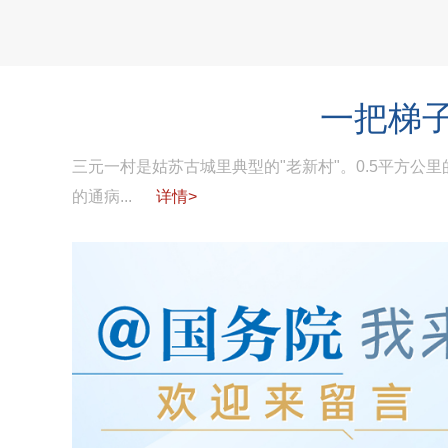
一把梯
三元一村是姑苏古城里典型的"老新村"。0.5平方公里
的通病...
详情>