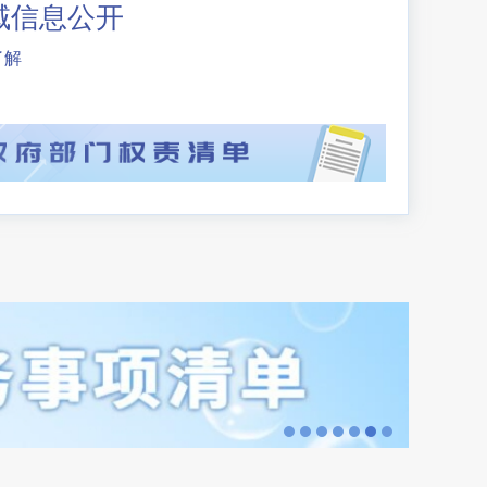
域信息公开
了解