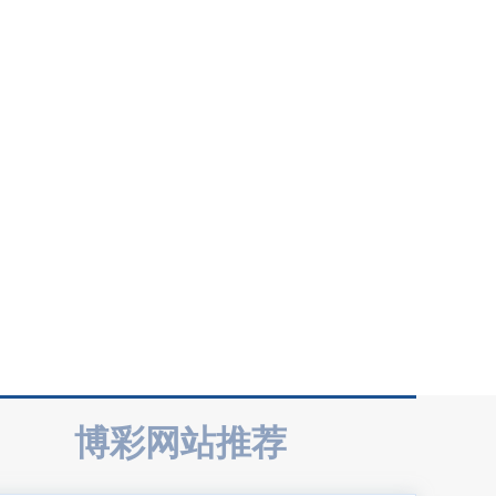
2023/07/29
院"互联网+督查"平台公开征集阻碍民营经济发展
壮大问题线索
博彩网站推荐