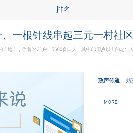
排名
子、一根针线串起三元一村社
的土地上，住着2431户、5600多口人，其中60周岁以上的老
政声传递
姑
MORE