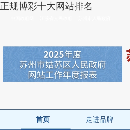
正规博彩十大网站排名
中国政府网
江苏省人民政府
苏州市人民政府
首页
走进品牌