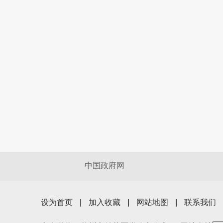
中国政府网
设为首页
|
加入收藏
|
网站地图
|
联系我们