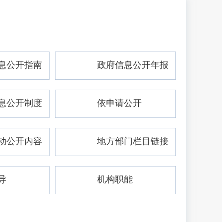
息公开指南
政府信息公开年报
息公开制度
依申请公开
动公开内容
地方部门栏目链接
导
机构职能