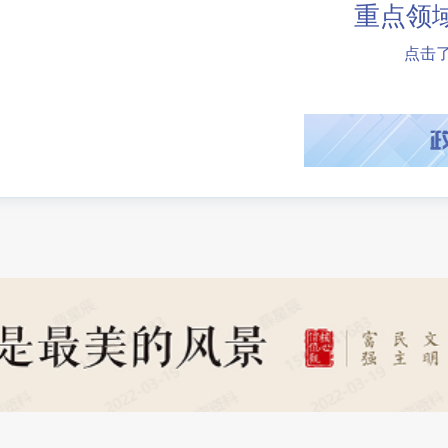
重点领
点击