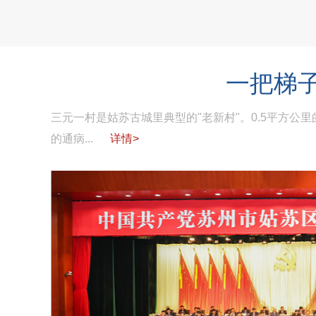
一把梯
三元一村是姑苏古城里典型的"老新村"。0.5平方公里
的通病...
详情>