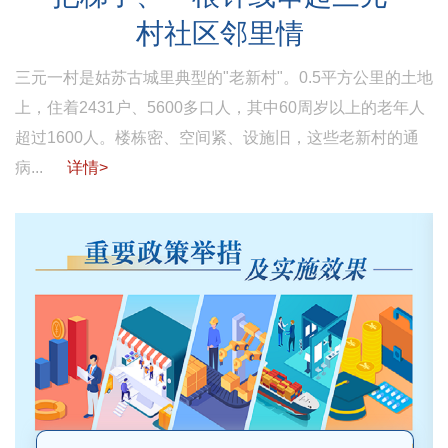
村社区邻里情
三元一村是姑苏古城里典型的"老新村"。0.5平方公里的土地
上，住着2431户、5600多口人，其中60周岁以上的老年人
超过1600人。楼栋密、空间紧、设施旧，这些老新村的通
病...
详情>