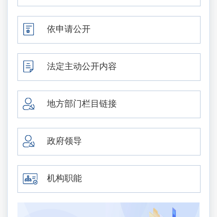
依申请公开
法定主动公开内容
地方部门栏目链接
政府领导
机构职能