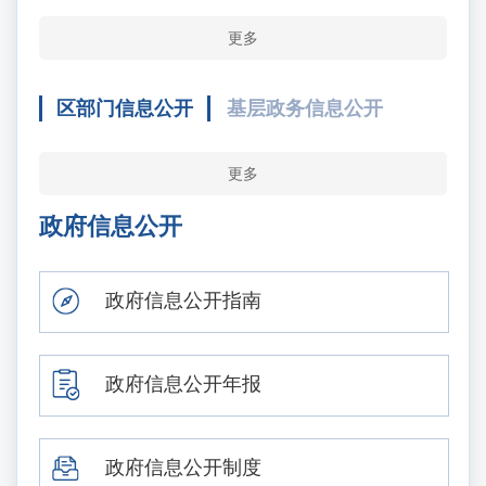
更多
区部门信息公开
基层政务信息公开
更多
政府信息公开
政府信息公开指南
政府信息公开年报
政府信息公开制度