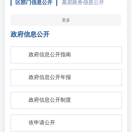
政府信息公开指南
政府信息公开年报
政府信息公开制度
依申请公开
法定主动公开内容
地方部门栏目链接