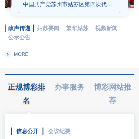
中国共产党苏州市姑苏区第四次代表大会开幕
政声传递
姑苏要闻
繁华姑苏
视频新闻
公示公告
MORE
正规博彩排
办事服务
博彩网站推
名
荐
信息公开
会议纪要