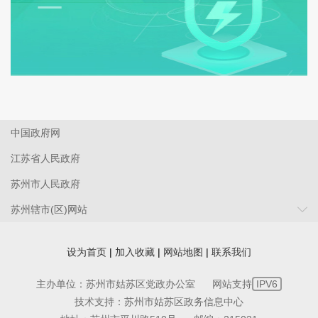
中国政府网
江苏省人民政府
苏州市人民政府
苏州辖市(区)网站
设为首页
|
加入收藏
|
网站地图
|
联系我们
主办单位：苏州市姑苏区党政办公室
网站支持
IPV6
技术支持：苏州市姑苏区政务信息中心