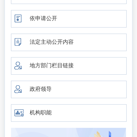
依申请公开
法定主动公开内容
地方部门栏目链接
政府领导
机构职能