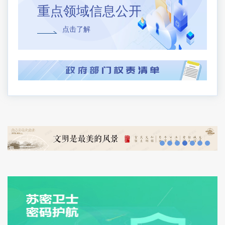
重点领域信息公开
点击了解